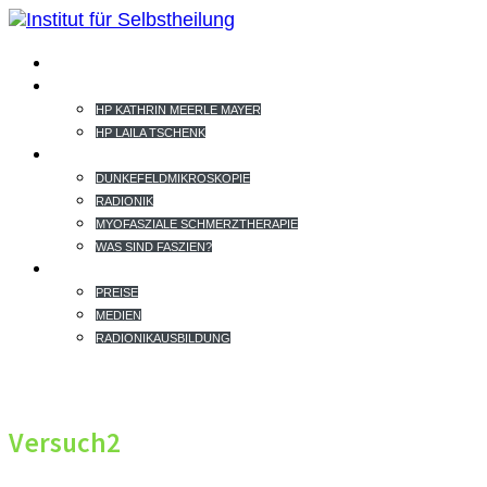
HOME
TEAM
HP KATHRIN MEERLE MAYER
HP LAILA TSCHENK
THERAPIEANGEBOT
DUNKEFELDMIKROSKOPIE
RADIONIK
MYOFASZIALE SCHMERZTHERAPIE
WAS SIND FASZIEN?
EXTRAS
PREISE
MEDIEN
RADIONIKAUSBILDUNG
Versuch2