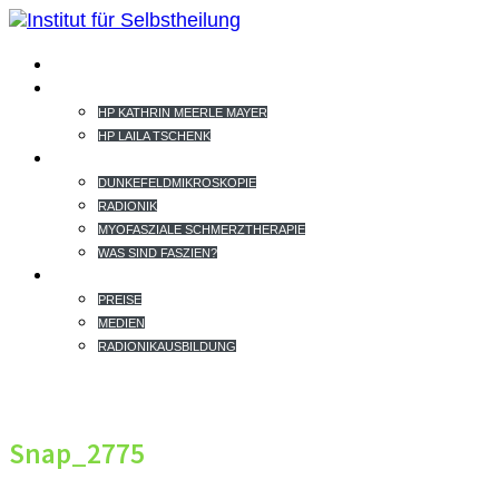
HOME
TEAM
HP KATHRIN MEERLE MAYER
HP LAILA TSCHENK
THERAPIEANGEBOT
DUNKEFELDMIKROSKOPIE
RADIONIK
MYOFASZIALE SCHMERZTHERAPIE
WAS SIND FASZIEN?
EXTRAS
PREISE
MEDIEN
RADIONIKAUSBILDUNG
Snap_2775