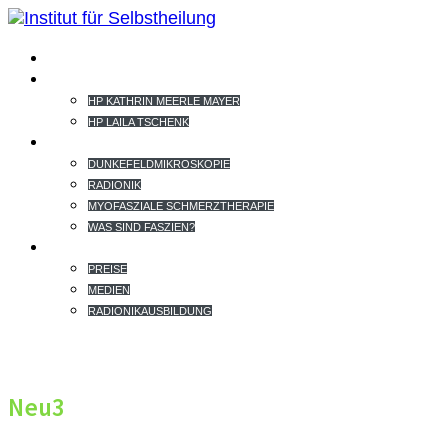
HOME
TEAM
HP KATHRIN MEERLE MAYER
HP LAILA TSCHENK
THERAPIEANGEBOT
DUNKEFELDMIKROSKOPIE
RADIONIK
MYOFASZIALE SCHMERZTHERAPIE
WAS SIND FASZIEN?
EXTRAS
PREISE
MEDIEN
RADIONIKAUSBILDUNG
Neu3