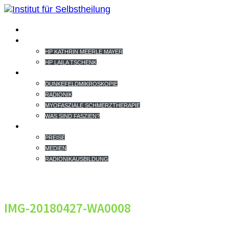
HOME
TEAM
HP KATHRIN MEERLE MAYER
HP LAILA TSCHENK
THERAPIEANGEBOT
DUNKEFELDMIKROSKOPIE
RADIONIK
MYOFASZIALE SCHMERZTHERAPIE
WAS SIND FASZIEN?
EXTRAS
PREISE
MEDIEN
RADIONIKAUSBILDUNG
IMG-20180427-WA0008