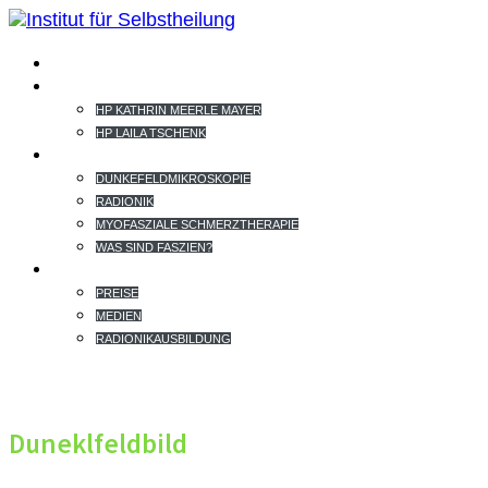
HOME
TEAM
HP KATHRIN MEERLE MAYER
HP LAILA TSCHENK
THERAPIEANGEBOT
DUNKEFELDMIKROSKOPIE
RADIONIK
MYOFASZIALE SCHMERZTHERAPIE
WAS SIND FASZIEN?
EXTRAS
PREISE
MEDIEN
RADIONIKAUSBILDUNG
Duneklfeldbild