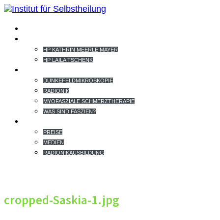
HOME
TEAM
HP KATHRIN MEERLE MAYER
HP LAILA TSCHENK
THERAPIEANGEBOT
DUNKEFELDMIKROSKOPIE
RADIONIK
MYOFASZIALE SCHMERZTHERAPIE
WAS SIND FASZIEN?
EXTRAS
PREISE
MEDIEN
RADIONIKAUSBILDUNG
cropped-Saskia-1.jpg