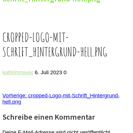
CROPPED-LOGO-MIT-
SCHRIFT_HINTERGRUND-HELL.PNG
kathrinmayer
6. Juli 2023
0
BEITRAGSNAVIGATION
Vorheriger
Vorherige:
cropped-Logo-mit-Schrift_Hintergrund-
Beitrag:
hell.png
Schreibe einen Kommentar
Deine E-Mail-Adresse wird nicht veröffentlicht.