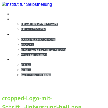
HOME
TEAM
HP KATHRIN MEERLE MAYER
HP LAILA TSCHENK
THERAPIEANGEBOT
DUNKEFELDMIKROSKOPIE
RADIONIK
MYOFASZIALE SCHMERZTHERAPIE
WAS SIND FASZIEN?
EXTRAS
PREISE
MEDIEN
RADIONIKAUSBILDUNG
cropped-Logo-mit-
Schrift_Hintergrund-hell.png