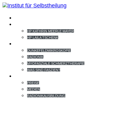
HOME
TEAM
HP KATHRIN MEERLE MAYER
HP LAILA TSCHENK
THERAPIEANGEBOT
DUNKEFELDMIKROSKOPIE
RADIONIK
MYOFASZIALE SCHMERZTHERAPIE
WAS SIND FASZIEN?
EXTRAS
PREISE
MEDIEN
RADIONIKAUSBILDUNG