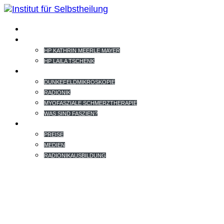
HOME
TEAM
HP KATHRIN MEERLE MAYER
HP LAILA TSCHENK
THERAPIEANGEBOT
DUNKEFELDMIKROSKOPIE
RADIONIK
MYOFASZIALE SCHMERZTHERAPIE
WAS SIND FASZIEN?
EXTRAS
PREISE
MEDIEN
RADIONIKAUSBILDUNG