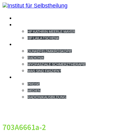
HOME
TEAM
HP KATHRIN MEERLE MAYER
HP LAILA TSCHENK
THERAPIEANGEBOT
DUNKEFELDMIKROSKOPIE
RADIONIK
MYOFASZIALE SCHMERZTHERAPIE
WAS SIND FASZIEN?
EXTRAS
PREISE
MEDIEN
RADIONIKAUSBILDUNG
703A6661a-2