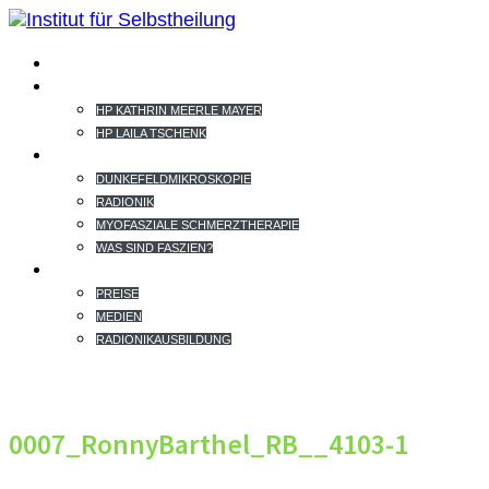
HOME
TEAM
HP KATHRIN MEERLE MAYER
HP LAILA TSCHENK
THERAPIEANGEBOT
DUNKEFELDMIKROSKOPIE
RADIONIK
MYOFASZIALE SCHMERZTHERAPIE
WAS SIND FASZIEN?
EXTRAS
PREISE
MEDIEN
RADIONIKAUSBILDUNG
0007_RonnyBarthel_RB__4103-1