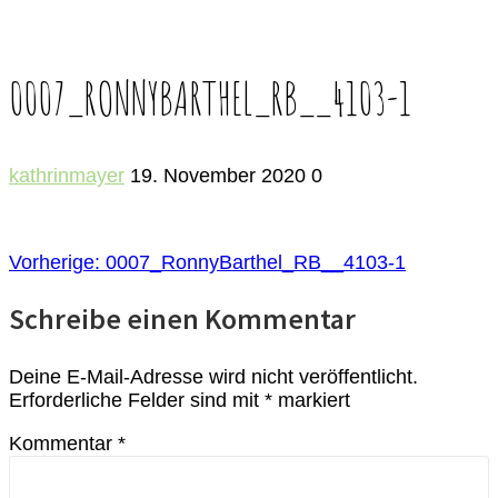
0007_RONNYBARTHEL_RB__4103-1
kathrinmayer
19. November 2020
0
BEITRAGSNAVIGATION
Vorheriger
Vorherige:
0007_RonnyBarthel_RB__4103-1
Beitrag:
Schreibe einen Kommentar
Deine E-Mail-Adresse wird nicht veröffentlicht.
Erforderliche Felder sind mit
*
markiert
Kommentar
*