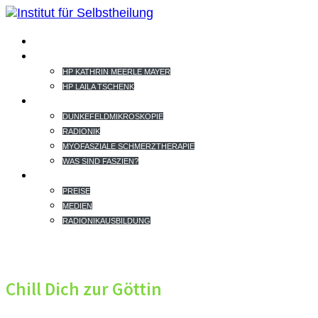
HOME
TEAM
HP KATHRIN MEERLE MAYER
HP LAILA TSCHENK
THERAPIEANGEBOT
DUNKEFELDMIKROSKOPIE
RADIONIK
MYOFASZIALE SCHMERZTHERAPIE
WAS SIND FASZIEN?
EXTRAS
PREISE
MEDIEN
RADIONIKAUSBILDUNG
Chill Dich zur Göttin